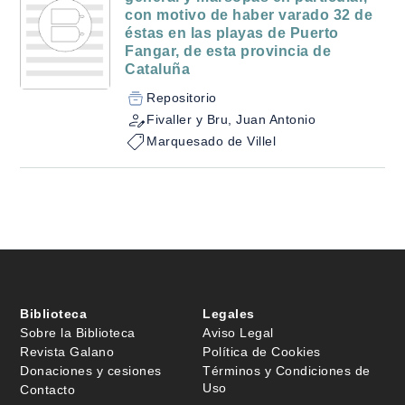
con motivo de haber varado 32 de
éstas en las playas de Puerto
Fangar, de esta provincia de
Cataluña
Repositorio
Fivaller y Bru, Juan Antonio
Marquesado de Villel
Biblioteca
Legales
Sobre la Biblioteca
Aviso Legal
Revista Galano
Política de Cookies
Donaciones y cesiones
Términos y Condiciones de
Uso
Contacto