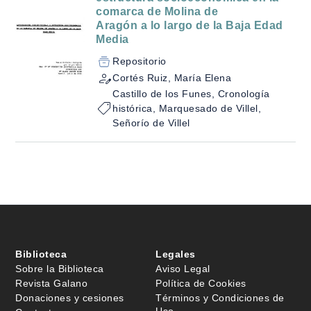
comarca de Molina de
Aragón a lo largo de la Baja Edad
Media
Repositorio
Cortés Ruiz, María Elena
Castillo de los Funes, Cronología
histórica, Marquesado de Villel,
Señorío de Villel
Biblioteca
Legales
Sobre la Biblioteca
Aviso Legal
Revista Galano
Política de Cookies
Donaciones y cesiones
Términos y Condiciones de