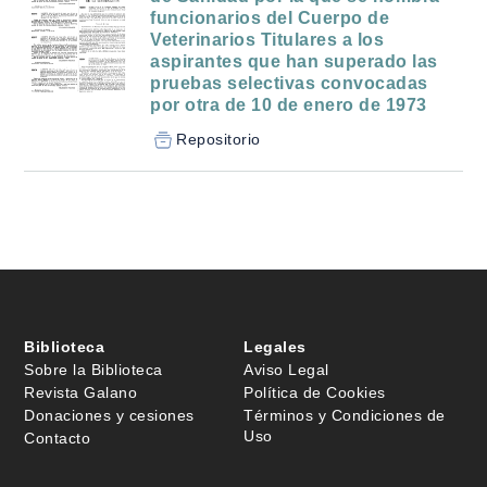
funcionarios del Cuerpo de
Veterinarios Titulares a los
aspirantes que han superado las
pruebas selectivas convocadas
por otra de 10 de enero de 1973
Repositorio
Biblioteca
Legales
Sobre la Biblioteca
Aviso Legal
Revista Galano
Política de Cookies
Donaciones y cesiones
Términos y Condiciones de
Uso
Contacto