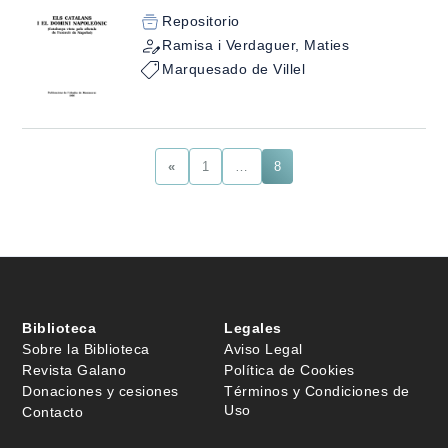
Repositorio
Ramisa i Verdaguer, Maties
Marquesado de Villel
«
1
…
8
Biblioteca
Legales
Sobre la Biblioteca
Aviso Legal
Revista Galano
Política de Cookies
Donaciones y cesiones
Términos y Condiciones de
Uso
Contacto