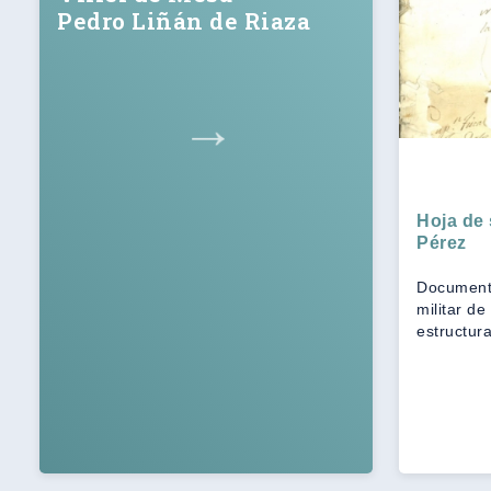
Pedro Liñán de Riaza
→
Hoja de 
Pérez
Documento
militar d
estructur
subdivisio
en realid
1816, 182
edad. Seg
una ellas
resulta 1
libros […]