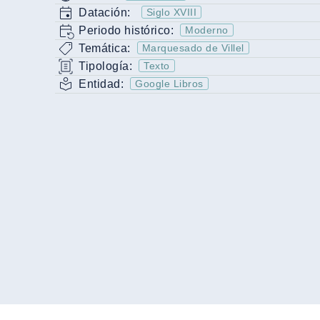
Datación:
Siglo XVIII
Periodo histórico:
Moderno
Temática:
Marquesado de Villel
Tipología:
Texto
Entidad:
Google Libros