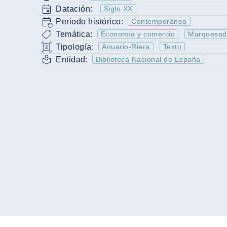
Datación:
Siglo XX
Periodo histórico:
Contemporáneo
Temática:
Economía y comercio
Marquesado
Tipología:
Anuario-Riera
Texto
Entidad:
Biblioteca Nacional de España