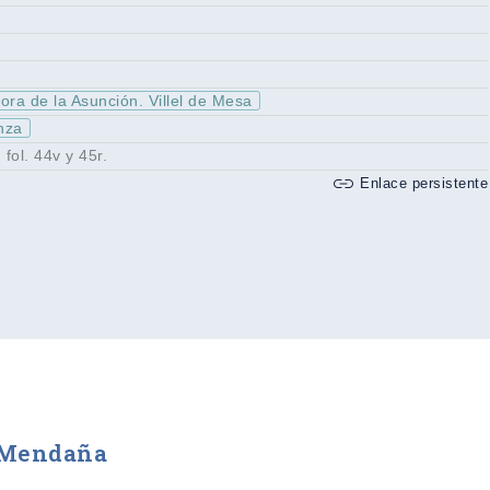
ra de la Asunción. Villel de Mesa
nza
 fol. 44v y 45r.
Enlace persistente
e Mendaña