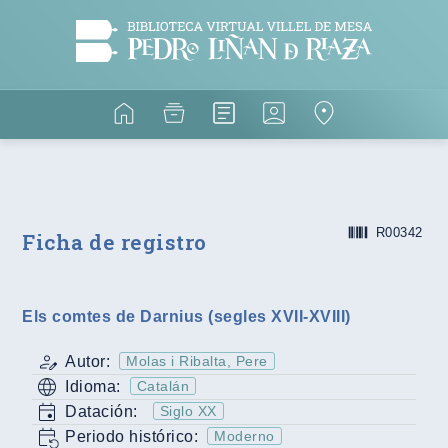
R00342
Ficha de registro
Els comtes de Darnius (segles XVII-XVIII)
Autor:
Molas i Ribalta, Pere
Idioma:
Catalán
Datación:
Siglo XX
Periodo histórico:
Moderno