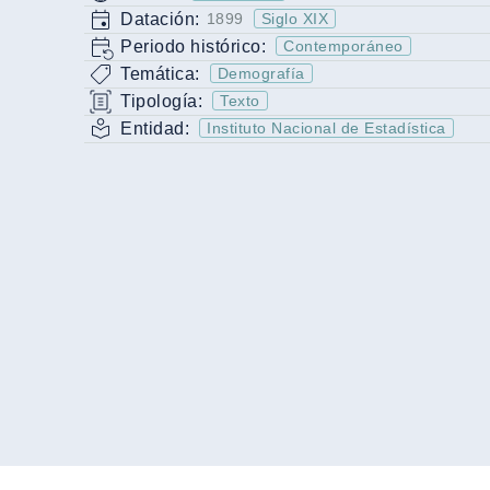
Datación:
1899
Siglo XIX
Periodo histórico:
Contemporáneo
Temática:
Demografía
Tipología:
Texto
Entidad:
Instituto Nacional de Estadística