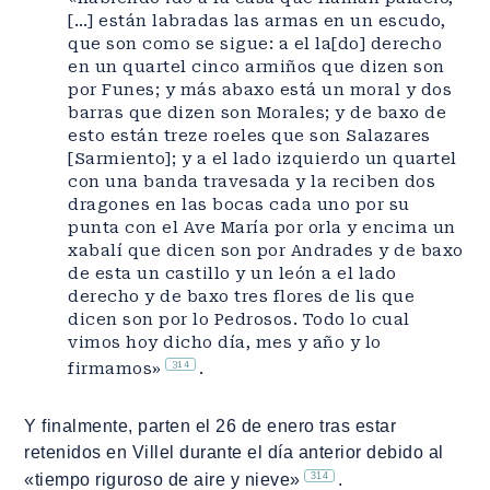
[…] están labradas las armas en un escudo,
que son como se sigue: a el la[do] derecho
en un quartel cinco armiños que dizen son
por Funes; y más abaxo está un moral y dos
barras que dizen son Morales; y de baxo de
esto están treze roeles que son Salazares
[Sarmiento]; y a el lado izquierdo un quartel
con una banda travesada y la reciben dos
dragones en las bocas cada uno por su
punta con el Ave María por orla y encima un
xabalí que dicen son por Andrades y de baxo
de esta un castillo y un león a el lado
derecho y de baxo tres flores de lis que
dicen son por lo Pedrosos. Todo lo cual
vimos hoy dicho día, mes y año y lo
314
firmamos»
.
Y finalmente, parten el 26 de enero tras estar
retenidos en Villel durante el día anterior debido al
314
«tiempo riguroso de aire y nieve»
.