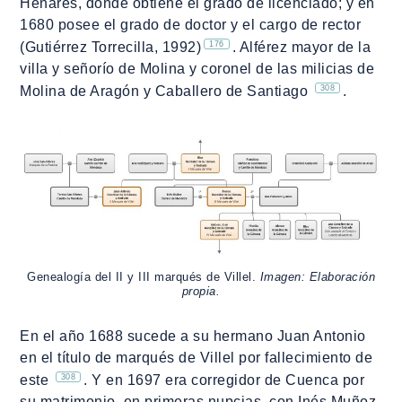
Henares, donde obtiene el grado de licenciado; y en
1680 posee el grado de doctor y el cargo de rector
176
(Gutiérrez Torrecilla, 1992)
. Alférez mayor de la
villa y señorío de Molina y coronel de las milicias de
308
Molina de Aragón y Caballero de Santiago
.
Genealogía del II y III marqués de Villel.
Imagen: Elaboración
propia.
En el año 1688 sucede a su hermano Juan Antonio
en el título de marqués de Villel por fallecimiento de
308
este
. Y en 1697 era corregidor de Cuenca por
su matrimonio, en primeras nupcias, con Inés Muñoz