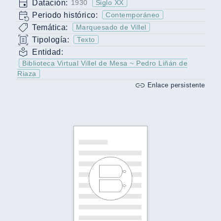
Datación:
1930
Siglo XX
Periodo histórico:
Contemporáneo
Temática:
Marquesado de Villel
Tipología:
Texto
Entidad:
Biblioteca Virtual Villel de Mesa ~ Pedro Liñán de
Riaza
Enlace persistente