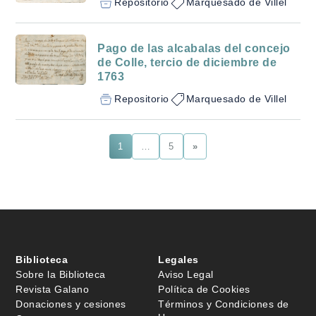
Repositorio
Marquesado de Villel
Pago de las alcabalas del concejo
de Colle, tercio de diciembre de
1763
Repositorio
Marquesado de Villel
1
…
5
»
Biblioteca
Legales
Sobre la Biblioteca
Aviso Legal
Revista Galano
Política de Cookies
Donaciones y cesiones
Términos y Condiciones de