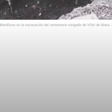
 Mendiluce en la excavación del cementerio visigodo de Villel de Mesa. 