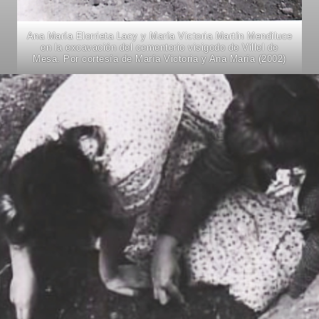
Ana María Elorrieta Lacy y María Victoria Martín Mendiluce
en la excavación del cementerio visigodo de Villel de
Mesa. Por cortesía de María Victoria y Ana María (2002)