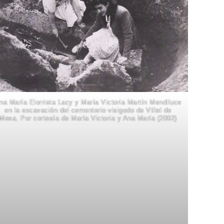
na María Elorrieta Lacy y María Victoria Martín Mendiluce
en la excavación del cementerio visigodo de Villel de
Mesa. Por cortesía de María Victoria y Ana María (2002)