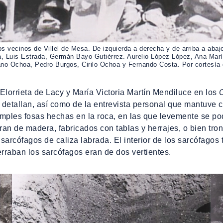
ios vecinos de Villel de Mesa. De izquierda a derecha y de arriba a abaj
, Luis Estrada, Germán Bayo Gutiérrez. Aurelio López López, Ana María
no Ochoa, Pedro Burgos, Cirilo Ochoa y Fernando Costa. Por cortesía d
lorrieta de Lacy y María Victoria Martín Mendiluce en los
C
detallan, así como de la entrevista personal que mantuve c
mples fosas hechas en la roca, en las que levemente se podí
an de madera, fabricados con tablas y herrajes, o bien tro
sarcófagos de caliza labrada. El interior de los sarcófagos
cerraban los sarcófagos eran de dos vertientes.