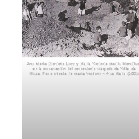
Ana María Elorrieta Lacy y María Victoria Martín Mendilu
en la excavación del cementerio visigodo de Villel de
Mesa. Por cortesía de María Victoria y Ana María (2002