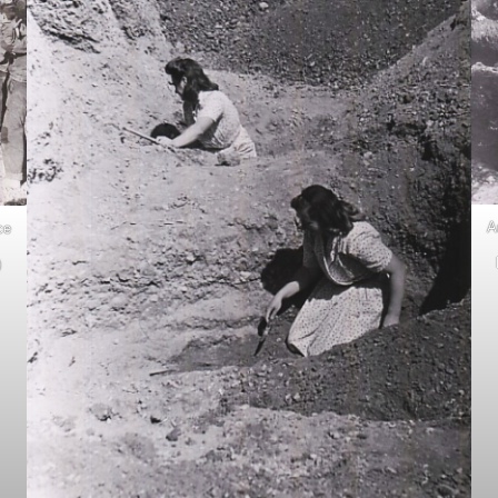
A
ce
)