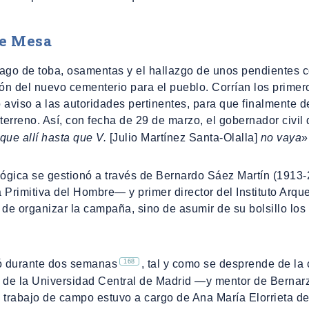
de Mesa
fago de toba, osamentas y el hallazgo de unos pendientes 
ón del nuevo cementerio para el pueblo. Corrían los primer
viso a las autoridades pertinentes, para que finalmente 
terreno. Así, con fecha de 29 de marzo, el gobernador civi
que allí hasta que V.
[Julio Martínez Santa-Olalla]
no vaya
»
ológica se gestionó a través de Bernardo Sáez Martín (1913
 Primitiva del Hombre― y primer director del Instituto Arqu
 de organizar la campaña, sino de asumir de su bolsillo lo
168
ó durante dos semanas
, tal y como se desprende de la
o de la Universidad Central de Madrid ―y mentor de Bernar
 trabajo de campo estuvo a cargo de Ana María Elorrieta de