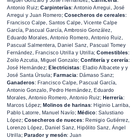
Miguel Gonzalo y José Hernández;
Carnicería
:
Antonio Ruiz;
Carpinterías
: Antonio Arregui, José
Arregui y Juan Romero;
Cosecheros de cereales
:
Francisco Calpe, Santos Calpe, Vicente Calpe
García, Pascual García, Ambrosio González,
Eduardo Morales, Antonio Romero, Antonio Ruiz,
Pascual Salmentera, Daniel Sanz, Pascual Tomey
Fernández, Francisco Utrilla y Utrilla;
Comestibles
:
Zoilo Azcutia, Miguel Gonzalo;
Confitería y cerería
:
José Hernández;
Electricistas
: Eladio Albacete y y
José Santa Úrsula;
Farmacia
: Dámaso Sanz;
Ganaderos
: Francisco Calpe, Pascual García,
Antonio Gonzalo, Pedro Hernández, Eduardo
Morales, Antonio Romero, Antonio Ruiz;
Herrería
:
Marcos López;
Molinos de harinas
: Higinio Larriba,
Pablo Latorre, Manuel Navío;
Médico
: Salustiano
López;
Cosecheros de nueces
: Remigio Gutiérrez,
Lorenzo López, Daniel Sanz, Hipólito Sanz, Ángel
Utrilla;
Parador y mesón
: Juan