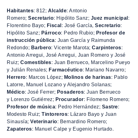
Habitantes
: 812;
Alcalde
: Antonio
Romero;
Secretario
: Hipólito Sanz;
Juez municipal
:
Florentino Bayo;
Fiscal
: José García,
Secretario
:
Hipólito Sanz;
Párroco
: Pedro Rubio;
Profesor de
instrucción pública
: Juan García y Raimunda
Redondo;
Barbero
: Vicente Marota;
Carpinteros
:
Antonio Arregui, José Arregui, Juan Romero y José
Ruiz;
Comestibles
: Juan Berrueco, Marcelino Pueyo
y Julián Renales;
Farmacéutico
: Mariano Navarro;
Herrero
: Marcos López;
Molinos de harinas
: Pablo
Latorre, Manuel Lozano y Alejandro Solanas;
Médico
: José Ferrer;
Posaderos
: Juan Berrueco
y Lorenzo Gutiérrez;
Procurador
: Filomeno Romero;
Profesor de música
: Pedro Hernández;
Sastre
:
Modesto Ruiz;
Tintoreros
: Lázaro Bayo y Juan
Sinausía;
Veterinario
: Bernardino Romero;
Zapateros
: Manuel Calpe y Eugenio Hurtado.