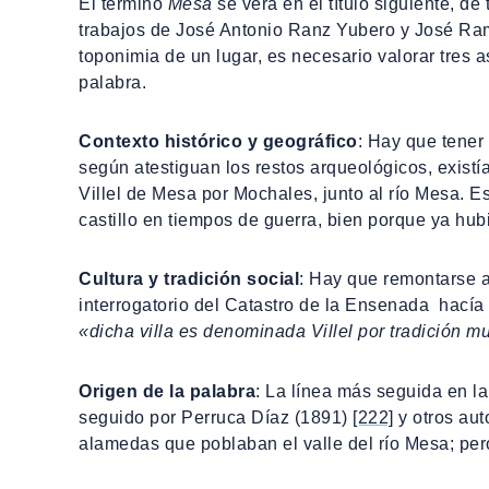
El término
Mesa
se verá en el título siguiente, d
trabajos de José Antonio Ranz Yubero y José Ra
toponimia de un lugar, es necesario valorar tres as
palabra.
Contexto histórico y geográfico
: Hay que tener
según atestiguan los restos arqueológicos, exis
Villel de Mesa por Mochales, junto al río Mesa. E
castillo en tiempos de guerra, bien porque ya hubi
Cultura y tradición social
: Hay que remontarse a
interrogatorio del Catastro de la Ensenada hacía
«dicha villa es denominada Villel por tradición m
Origen de la palabra
: La línea más seguida en la
seguido por Perruca Díaz (1891)
[222]
y otros aut
alamedas que poblaban el valle del río Mesa; pero