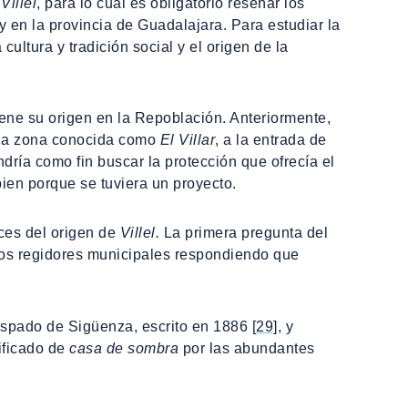
a
Villel
, para lo cual es obligatorio reseñar los
n la provincia de Guadalajara. Para estudiar la
cultura y tradición social y el origen de la
iene su origen en la Repoblación. Anteriormente,
 la zona conocida como
El Villar
, a la entrada de
dría como fin buscar la protección que ofrecía el
bien porque se tuviera un proyecto.
nces del origen de
Villel.
La primera pregunta del
 los regidores municipales respondiendo que
obispado de Sigüenza, escrito en 1886
[29]
, y
ificado de
casa de sombra
por las abundantes