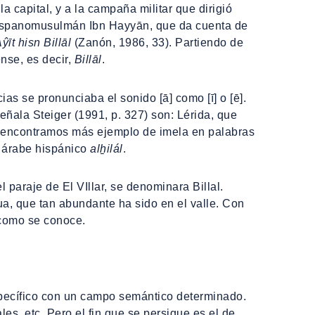
a capital, y a la campaña militar que dirigió
 hispanomusulmán Ibn Hayyān, que da cuenta de
ŷīt hisn Billāl
(Zanón, 1986, 33). Partiendo de
nse, es decir,
Billāl
.
s se pronunciaba el sonido [ā] como [ī] o [ē].
ñala Steiger (1991, p. 327) son: Lérida, que
encontramos más ejemplo de imela en palabras
o árabe hispánico
alẖilál
.
 paraje de El VIllar, se denominara Billal.
a, que tan abundante ha sido en el valle. Con
y como se conoce.
específico con un campo semántico determinado.
les, etc. Pero el fin que se persigue es el de