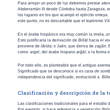
Para arrojar un poco de luz debemos prestar atenci
Abderramán III desde Córdoba hasta Zaragoza, en
los lugares en los que acampó el ejército omeya. U
este punto, no es descartable que el topónimo
Vil
En el árabe hispánico era muy común la imela, un 
Esto justificaría la derivación de
Billāl
hacia el v
proviene de
lârida
; o Jaén, que deriva de
zajjân
. 
como: argel, del árabe hispano
arǧál
; o la forma
Por todo ello, es planteable que el antiguo asenta
Significado que se desconoce si es
casa de somb
independencia del significado, evolucionó a
Bille
Clasificación y descripción de la
Las clasificaciones tradicionales para el estudio
Por ejemplo, si hace referencia a vegetación (fitó