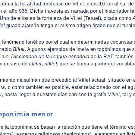
ón a la localidad turolense de Villel, unos 16 km al sur de l
 el año 935. Dicha travesía es narrada por el historiador
no de ellos es la fortaleza de Villel (Teruel), citada como
A
lel
guadalajareño tenga el mismo origen árabe que el turole
fenómeno fonético por el cual en determinadas circunstancia
ocablo
Billel
. Algunos ejemplos de imela en topónimos que se
En el
Diccionario de la lengua española
de la RAE también 
 en desuso de
alfiler
,
alfilel
, que se forma a partir del vocabl
miento musulmán que precedió al Villel actual, situado en el
ra,
o como también es posible, estar relacionado con el agu
l
, hasta llegar a nuestros días con con la grafía
Villel
, tal 
 toponimia menor
 de la toponimia se basan la relación que tiene el término 
nimos), aspectos religiosos (hagiónimos), elementos artificia