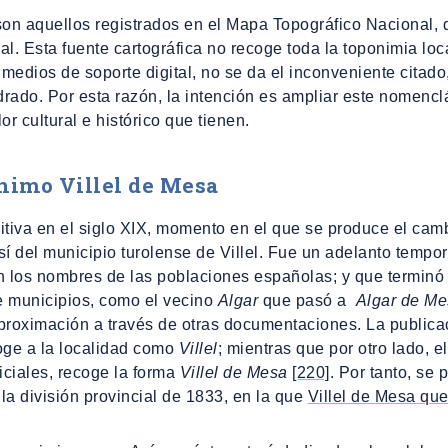
son aquellos registrados en el Mapa Topográfico Nacional
l. Esta fuente cartográfica no recoge toda la toponimia loca
 medios de soporte digital, no se da el inconveniente citado
drado. Por esta razón, la intención es ampliar este nomencl
or cultural e histórico que tienen.
ónimo
Villel de Mesa
nitiva en el siglo XIX, momento en el que se produce el ca
sí del municipio turolense de Villel. Fue un adelanto tempor
n los nombres de las poblaciones españolas; y que terminó
e municipios, como el vecino
Algar
que pasó a
Algar de M
aproximación a través de otras documentaciones. La publica
oge a la localidad como
Villel
; mientras que por otro lado, e
iciales, recoge la forma
Villel de Mesa
[220]
. Por tanto, se 
la división provincial de 1833, en la que
Villel de Mesa que