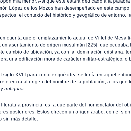
e toponimia menor. Así que éste estará dedicado a la palabr
món López de los Mozos han desempeñado en este campo y e
pectos: el contexto del histórico y geográfico de entorno, la 
 en cuenta que el emplazamiento actual de Villel de Mesa t
tía un asentamiento de origen musulmán
[225]
, que ocupaba
ste cambio de ubicación, ya con la dominación cristiana, ten
era una edificación mora de carácter militar-estratégico, o 
l siglo XVIII para conocer qué idea se tenía en aquel ento
 referencia al origen del nombre de la población, a los que
uy antigua»
.
 literatura provincial es la que parte del nomenclator del 
ores posteriores. Estos ofrecen un origen árabe, con el sign
 sin más detalle.